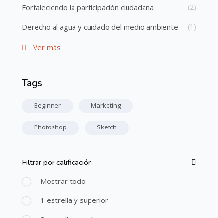
Fortaleciendo la participación ciudadana
(2)
Derecho al agua y cuidado del medio ambiente
(1)
Ver más
Tags
Salta Etiquetas
Beginner
Marketing
Photoshop
Sketch
Filtrar por calificación
Salta [Cocoon] Filtro de curso (Clasificación)
Mostrar todo
1 estrella y superior