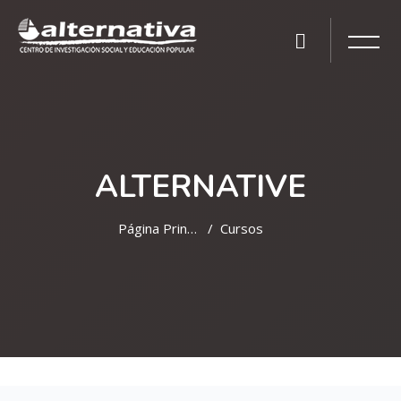
ALTERNATIVE
Página Principal
Cursos
Salta al contenido principal